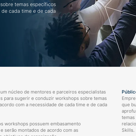
sobre temas específicos
 de cada time e de cada
m núcleo de mentores e parceiros especialistas
Públic
ls para sugerir e conduzir workshops sobre temas
Empre
 acordo com a necessidade de cada time e de cada
que b
aprof
temas 
os workshops possuem embasamento
relaci
o e serão montados de acordo com as
Skills.