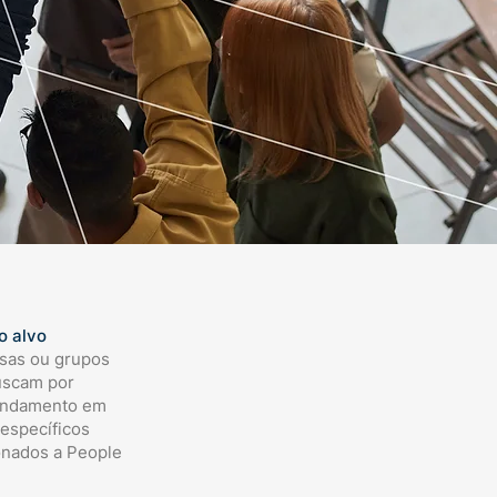
o alvo
sas ou grupos
uscam por
undamento em
específicos
onados a People