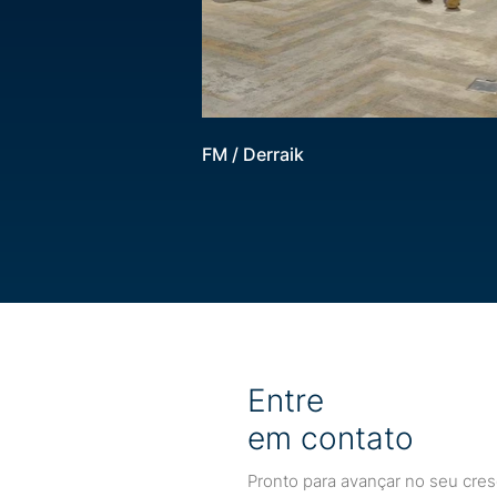
FM / Derraik
Entre
em contato
Pronto para avançar no seu cre