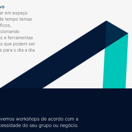
vo
ar em espaço
de tempo temas
ficos,
rcionando
ts e ferramentas
as que podem ser
s para o dia a dia.
lvemos workshops de acordo com a
cessidade do seu grupo ou negócio.