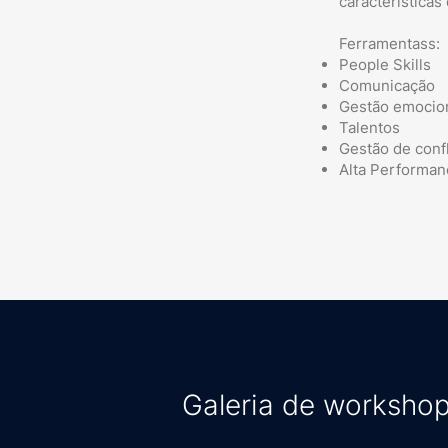
características
Ferramentass:
People Skills
Comunicação
Gestão emocio
Talentos
Gestão de confl
Alta Performan
Galeria de worksho