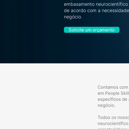
embasamento neurocientífico 
de acordo com a necessidade
negócio.
Solicite um orçamento
Contamos com u
em People Skil
específicos de
negócio.
Todos os noss
neurocientífic