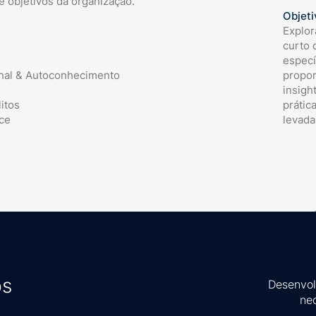
 e objetivos da organização.
Objeti
Explor
curto 
especí
nal & Autoconhecimento
propo
insigh
itos
prátic
ce
levada
ps
Desenvo
ne